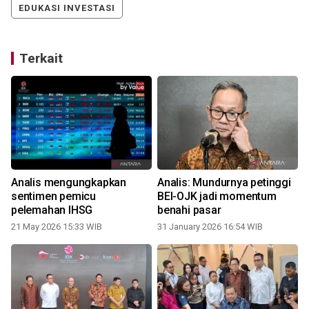
EDUKASI INVESTASI
Terkait
Analis mengungkapkan
Analis: Mundurnya petinggi
sentimen pemicu
BEI-OJK jadi momentum
pelemahan IHSG
benahi pasar
21 May 2026 15:33 WIB
31 January 2026 16:54 WIB
0