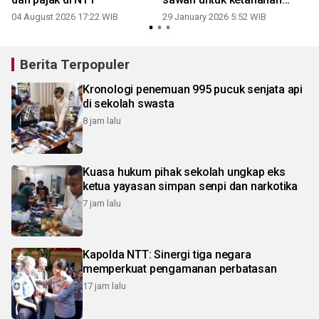
pangan
04 August 2026 17:22 WIB
29 January 2026 5:52 WIB
Berita Terpopuler
Kronologi penemuan 995 pucuk senjata api
di sekolah swasta
8 jam lalu
Kuasa hukum pihak sekolah ungkap eks
ketua yayasan simpan senpi dan narkotika
7 jam lalu
Kapolda NTT: Sinergi tiga negara
memperkuat pengamanan perbatasan
17 jam lalu