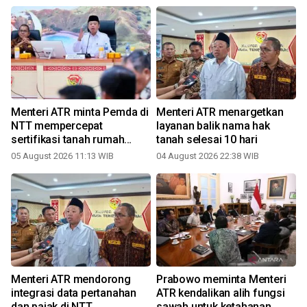
Menteri ATR minta Pemda di
Menteri ATR menargetkan
NTT mempercepat
layanan balik nama hak
sertifikasi tanah rumah
tanah selesai 10 hari
ibadah
05 August 2026 11:13 WIB
04 August 2026 22:38 WIB
Menteri ATR mendorong
Prabowo meminta Menteri
integrasi data pertanahan
ATR kendalikan alih fungsi
dan pajak di NTT
sawah untuk ketahanan