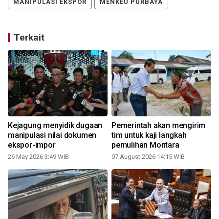
MANIPULASI EKSPOR
MENKEU PURBAYA
Terkait
Kejagung menyidik dugaan
Pemerintah akan mengirim
manipulasi nilai dokumen
tim untuk kaji langkah
ekspor-impor
pemulihan Montara
26 May 2026 3:49 WIB
07 August 2026 14:15 WIB
1