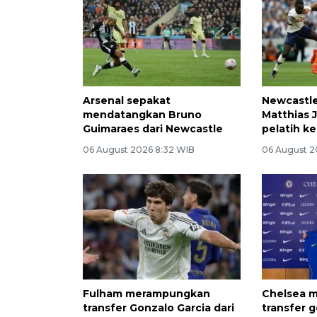
Arsenal sepakat
Newcastl
mendatangkan Bruno
Matthias J
Guimaraes dari Newcastle
pelatih k
06 August 2026 8:32 WIB
06 August 2
Fulham merampungkan
Chelsea
transfer Gonzalo Garcia dari
transfer 