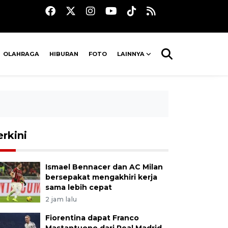
OLAHRAGA
HIBURAN
FOTO
LAINNYA
erkini
Ismael Bennacer dan AC Milan
bersepakat mengakhiri kerja
sama lebih cepat
2 jam lalu
Fiorentina dapat Franco