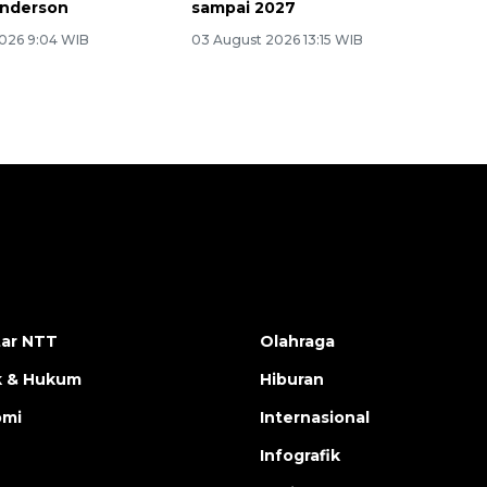
enderson
sampai 2027
026 9:04 WIB
03 August 2026 13:15 WIB
ar NTT
Olahraga
ik & Hukum
Hiburan
omi
Internasional
Infografik