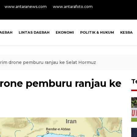
www.antaranews.com
www.antarafoto.com
AERAH
LINTAS DAERAH
EKONOMI
POLITIK & HUKUM
KESRA
irim drone pemburu ranjau ke Selat Hormuz
drone pemburu ranjau ke
T