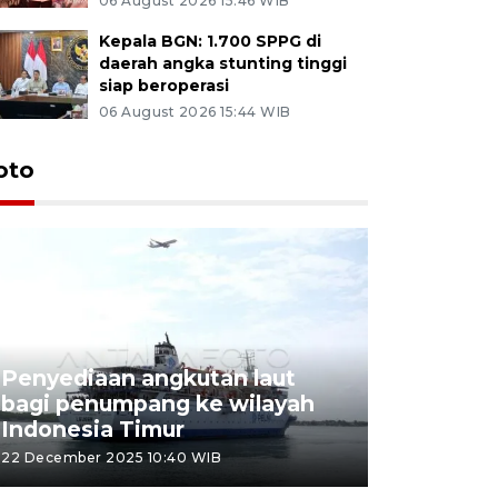
06 August 2026 15:46 WIB
Kepala BGN: 1.700 SPPG di
daerah angka stunting tinggi
siap beroperasi
06 August 2026 15:44 WIB
oto
Penyediaan angkutan laut
bagi penumpang ke wilayah
Pekerja 
Indonesia Timur
dideporta
22 December 2025 10:40 WIB
15 December 2