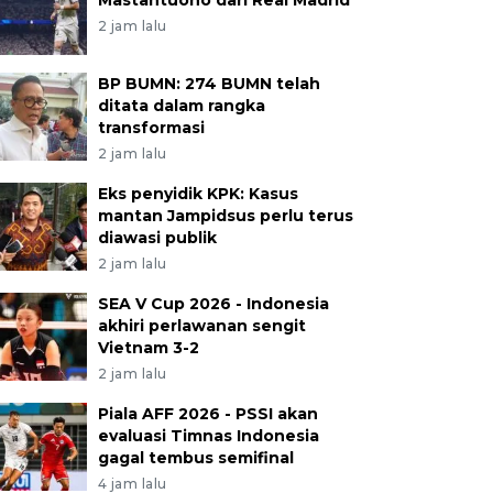
Mastantuono dari Real Madrid
2 jam lalu
BP BUMN: 274 BUMN telah
ditata dalam rangka
transformasi
2 jam lalu
Eks penyidik KPK: Kasus
mantan Jampidsus perlu terus
diawasi publik
2 jam lalu
SEA V Cup 2026 - Indonesia
akhiri perlawanan sengit
Vietnam 3-2
2 jam lalu
Piala AFF 2026 - PSSI akan
evaluasi Timnas Indonesia
gagal tembus semifinal
4 jam lalu