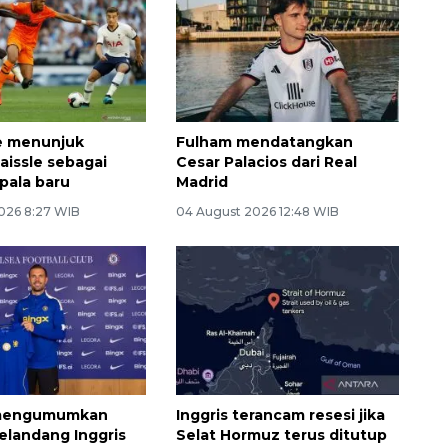
e menunjuk
Fulham mendatangkan
aissle sebagai
Cesar Palacios dari Real
epala baru
Madrid
026 8:27 WIB
04 August 2026 12:48 WIB
 mengumumkan
Inggris terancam resesi jika
gelandang Inggris
Selat Hormuz terus ditutup