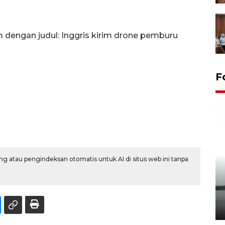
m dengan judul: Inggris kirim drone pemburu
F
g atau pengindeksan otomatis untuk AI di situs web ini tanpa
Pelepasan Tukik di Pantai
Kelapa Tinggi
14 September 2025 9:27 WIB