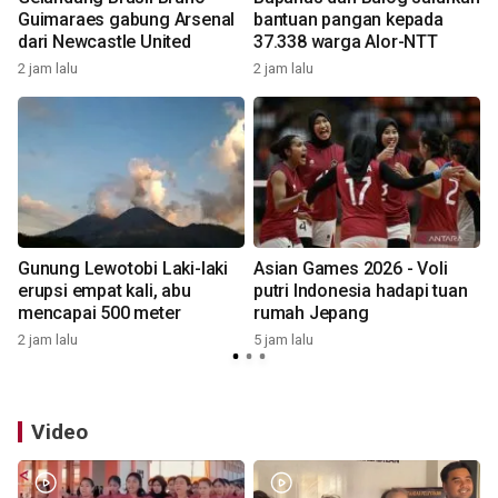
Guimaraes gabung Arsenal
bantuan pangan kepada
h
dari Newcastle United
37.338 warga Alor-NTT
2 jam lalu
2 jam lalu
5
Gunung Lewotobi Laki-laki
Asian Games 2026 - Voli
erupsi empat kali, abu
putri Indonesia hadapi tuan
mencapai 500 meter
rumah Jepang
2 jam lalu
5 jam lalu
5
Video