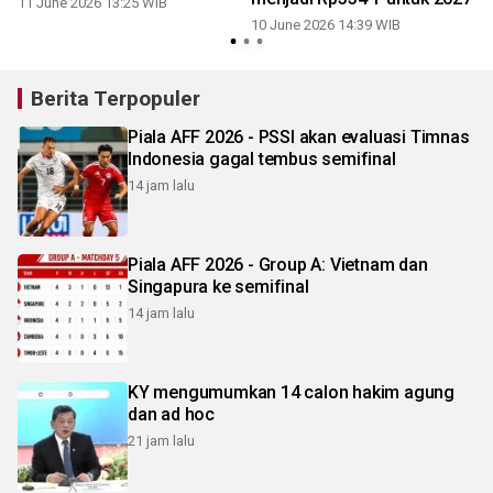
11 June 2026 13:25 WIB
10 June 2026 14:39 WIB
2
Berita Terpopuler
Piala AFF 2026 - PSSI akan evaluasi Timnas
Indonesia gagal tembus semifinal
14 jam lalu
Piala AFF 2026 - Group A: Vietnam dan
Singapura ke semifinal
14 jam lalu
KY mengumumkan 14 calon hakim agung
dan ad hoc
21 jam lalu