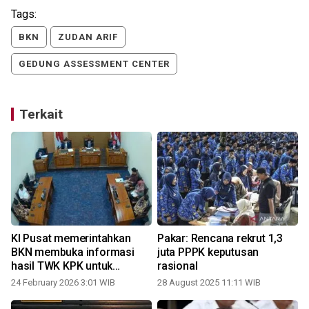
Tags:
BKN
ZUDAN ARIF
GEDUNG ASSESSMENT CENTER
Terkait
KI Pusat memerintahkan
Pakar: Rencana rekrut 1,3
BKN membuka informasi
juta PPPK keputusan
hasil TWK KPK untuk
rasional
pemohon
24 February 2026 3:01 WIB
28 August 2025 11:11 WIB