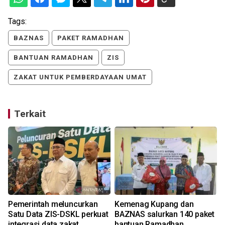
Tags:
BAZNAS
PAKET RAMADHAN
BANTUAN RAMADHAN
ZIS
ZAKAT UNTUK PEMBERDAYAAN UMAT
Terkait
0
Pemerintah meluncurkan
Kemenag Kupang dan
Satu Data ZIS-DSKL perkuat
BAZNAS salurkan 140 paket
integrasi data zakat
bantuan Ramadhan