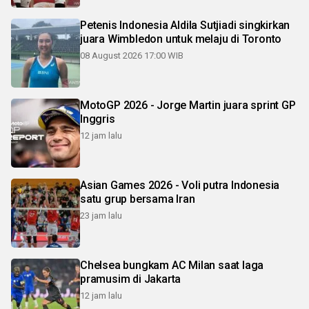
Petenis Indonesia Aldila Sutjiadi singkirkan
juara Wimbledon untuk melaju di Toronto
08 August 2026 17:00 WIB
MotoGP 2026 - Jorge Martin juara sprint GP
Inggris
12 jam lalu
Asian Games 2026 - Voli putra Indonesia
satu grup bersama Iran
23 jam lalu
Chelsea bungkam AC Milan saat laga
pramusim di Jakarta
12 jam lalu