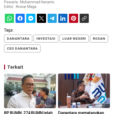
Pewarta : Muhammad Harianto
Editor :
Anwar Maga
Tags:
DANANTARA
INVESTASI
LUAR NEGERI
ROSAN
CEO DANANTARA
Terkait
BP BUMN: 274 BUMN telah
Danantara mematangkan