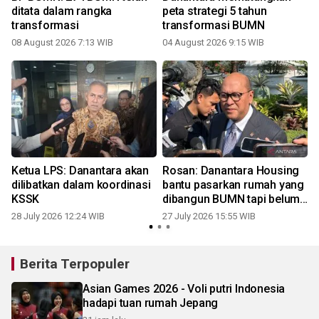
ditata dalam rangka
peta strategi 5 tahun
transformasi
transformasi BUMN
t
08 August 2026 7:13 WIB
04 August 2026 9:15 WIB
2
Ketua LPS: Danantara akan
Rosan: Danantara Housing
dilibatkan dalam koordinasi
bantu pasarkan rumah yang
KSSK
dibangun BUMN tapi belum
terjual
28 July 2026 12:24 WIB
27 July 2026 15:55 WIB
1
Berita Terpopuler
Asian Games 2026 - Voli putri Indonesia
hadapi tuan rumah Jepang