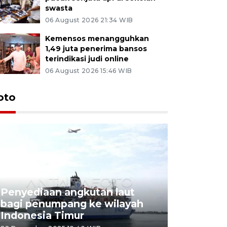
swasta
06 August 2026 21:34 WIB
Kemensos menangguhkan
1,49 juta penerima bansos
terindikasi judi online
06 August 2026 15:46 WIB
oto
Penyediaan angkutan laut
bagi penumpang ke wilayah
Pekerja 
Indonesia Timur
dideporta