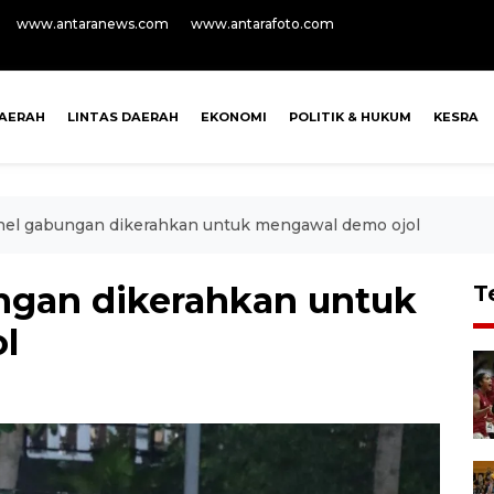
www.antaranews.com
www.antarafoto.com
AERAH
LINTAS DAERAH
EKONOMI
POLITIK & HUKUM
KESRA
onel gabungan dikerahkan untuk mengawal demo ojol
ungan dikerahkan untuk
T
l