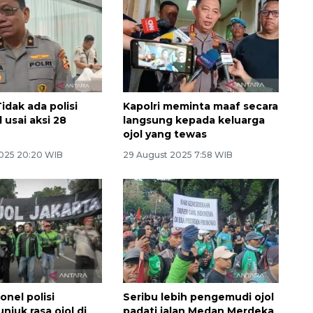
Tidak ada polisi
Kapolri meminta maaf secara
 usai aksi 28
langsung kepada keluarga
ojol yang tewas
025 20:20 WIB
29 August 2025 7:58 WIB
onel polisi
Seribu lebih pengemudi ojol
njuk rasa ojol di
padati jalan Medan Merdeka