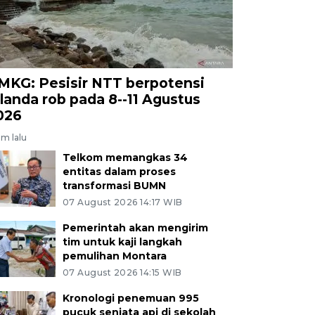
MKG: Pesisir NTT berpotensi
ilanda rob pada 8--11 Agustus
026
am lalu
Telkom memangkas 34
entitas dalam proses
transformasi BUMN
07 August 2026 14:17 WIB
Pemerintah akan mengirim
tim untuk kaji langkah
pemulihan Montara
07 August 2026 14:15 WIB
Kronologi penemuan 995
pucuk senjata api di sekolah