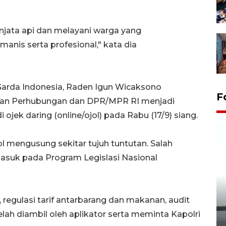
ata api dan melayani warga yang
is serta profesional," kata dia
arda Indonesia, Raden Igun Wicaksono
F
an Perhubungan dan DPR/MPR RI menjadi
ojek daring (online/ojol) pada Rabu (17/9) siang.
l mengusung sekitar tujuh tuntutan. Salah
asuk pada Program Legislasi Nasional
 regulasi tarif antarbarang dan makanan, audit
Pelepasan Tukik di Pantai
Kelapa Tinggi
lah diambil oleh aplikator serta meminta Kapolri