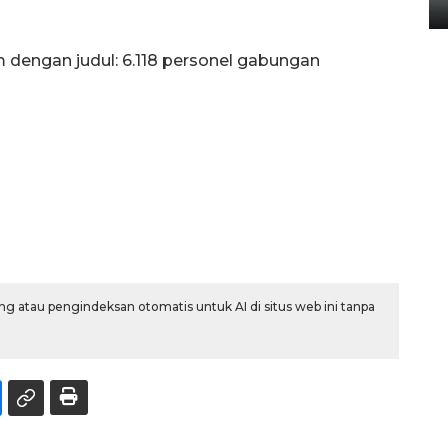
14 September 2025 9:27 WIB
m dengan judul: 6.118 personel gabungan
g atau pengindeksan otomatis untuk AI di situs web ini tanpa