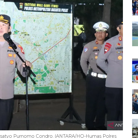
Susatyo Purnomo Condro. (ANTARA/HO-Humas Polres