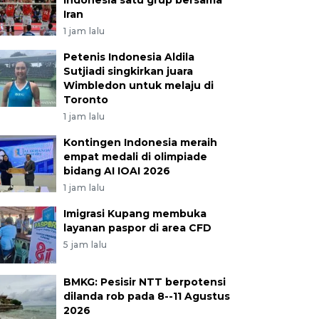
Indonesia satu grup bersama
Iran
1 jam lalu
Petenis Indonesia Aldila
Sutjiadi singkirkan juara
Wimbledon untuk melaju di
Toronto
1 jam lalu
Kontingen Indonesia meraih
empat medali di olimpiade
bidang AI IOAI 2026
1 jam lalu
Imigrasi Kupang membuka
layanan paspor di area CFD
5 jam lalu
BMKG: Pesisir NTT berpotensi
dilanda rob pada 8--11 Agustus
2026