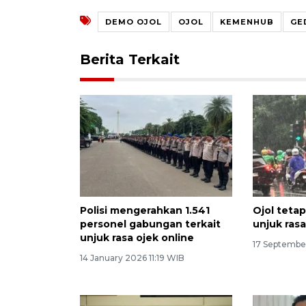
DEMO OJOL
OJOL
KEMENHUB
GE
Berita Terkait
Polisi mengerahkan 1.541
Ojol teta
personel gabungan terkait
unjuk ras
unjuk rasa ojek online
17 Septembe
14 January 2026 11:19 WIB