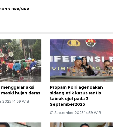
DUNG DPR/MPR
p menggelar aksi
Propam Polri agendakan
a meski hujan deras
sidang etik kasus rantis
tabrak ojol pada 3
r 2025 14:39 WIB
September2025
01 September 2025 14:59 WIB