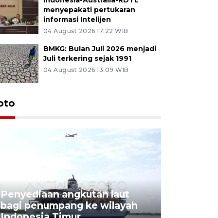
menyepakati pertukaran
informasi Intelijen
04 August 2026 17:22 WIB
BMKG: Bulan Juli 2026 menjadi
Juli terkering sejak 1991
04 August 2026 13:09 WIB
oto
Penyediaan angkutan laut
bagi penumpang ke wilayah
Pekerja 
Indonesia Timur
dideporta