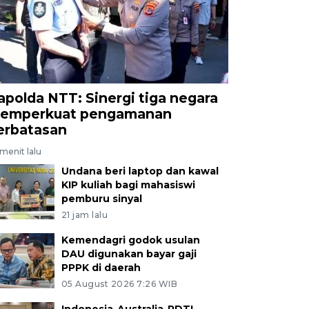
apolda NTT: Sinergi tiga negara
emperkuat pengamanan
erbatasan
menit lalu
Undana beri laptop dan kawal
KIP kuliah bagi mahasiswi
pemburu sinyal
21 jam lalu
Kemendagri godok usulan
DAU digunakan bayar gaji
PPPK di daerah
05 August 2026 7:26 WIB
Indonesia-Australia-RDTL