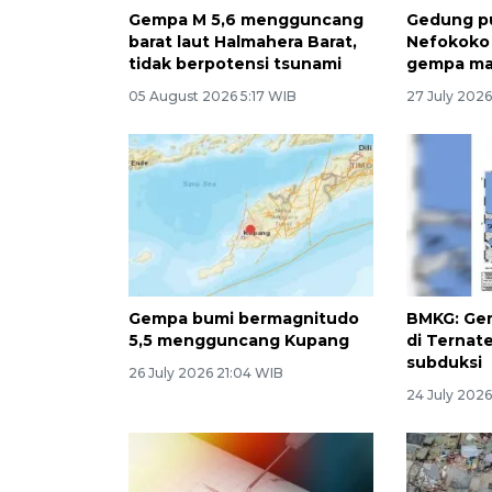
Gempa M 5,6 mengguncang
Gedung p
barat laut Halmahera Barat,
Nefokoko 
tidak berpotensi tsunami
gempa ma
05 August 2026 5:17 WIB
27 July 2026
Gempa bumi bermagnitudo
BMKG: Ge
5,5 mengguncang Kupang
di Ternate
subduksi
26 July 2026 21:04 WIB
24 July 202