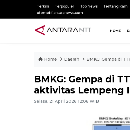
Terkini
Terpopuler
Top News
Tentang Kami
otomotif.antaranews.com
HOME
D
Home
Daerah
BMKG: Gempa di TTU 
BMKG: Gempa di TTU
aktivitas Lempeng I
Selasa, 21 April 2026 12:06 WIB