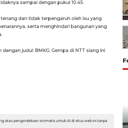
idaknya sampai dengan pukul 10.45.
enang dan tidak terpengaruh oleh isu yang
enarannya, serta menghindari bangunan yang
.
om dengan judul: BMKG: Gempa di NTT siang ini
F
Pelepasan Tukik di Pantai
g atau pengindeksan otomatis untuk AI di situs web ini tanpa
Kelapa Tinggi