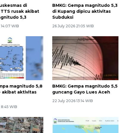
uskesmas di
BMKG: Gempa magnitudo 5,3
TTS rusak akibat
di Kupang dipicu aktivitas
gnitudo 5,3
Subduksi
 14:07 WIB
26 July 2026 21:05 WIB
mpa magnitudo 5,8
BMKG: Gempa magnitudo 5,5
 akibat aktivitas
guncang Gayo Lues Aceh
22 July 2026 13:14 WIB
6 8:45 WIB