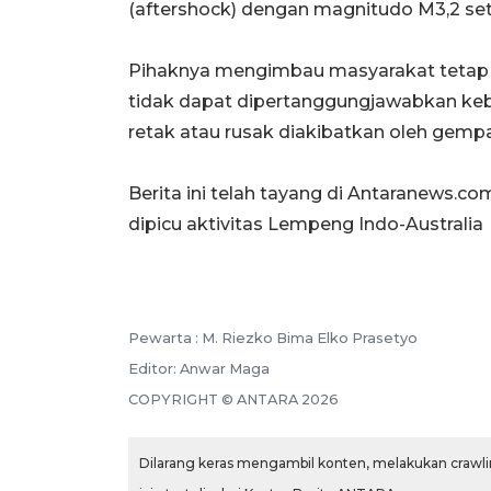
(aftershock) dengan magnitudo M3,2 set
Pihaknya mengimbau masyarakat tetap t
tidak dapat dipertanggungjawabkan keb
retak atau rusak diakibatkan oleh gempa
Berita ini telah tayang di Antaranews.c
dipicu aktivitas Lempeng Indo-Australia
Pewarta :
M. Riezko Bima Elko Prasetyo
Editor:
Anwar Maga
COPYRIGHT ©
ANTARA
2026
Dilarang keras mengambil konten, melakukan crawlin