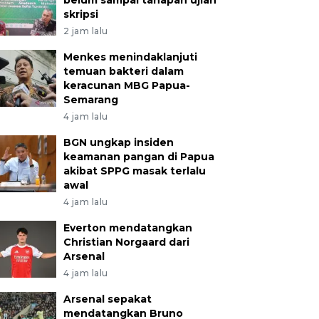
belum sampai tahapan ujian
skripsi
2 jam lalu
Menkes menindaklanjuti
temuan bakteri dalam
keracunan MBG Papua-
Semarang
4 jam lalu
BGN ungkap insiden
keamanan pangan di Papua
akibat SPPG masak terlalu
awal
4 jam lalu
Everton mendatangkan
Christian Norgaard dari
Arsenal
4 jam lalu
Arsenal sepakat
mendatangkan Bruno