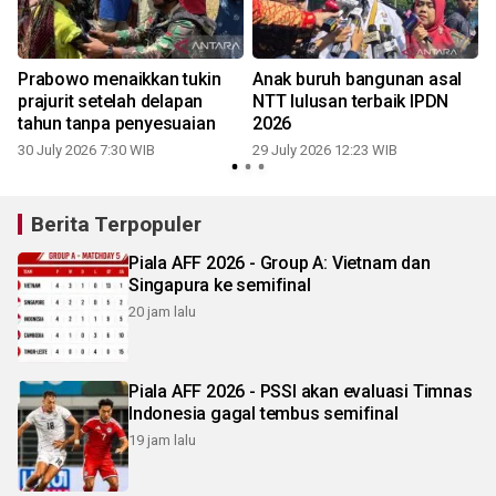
Prabowo menaikkan tukin
Anak buruh bangunan asal
prajurit setelah delapan
NTT lulusan terbaik IPDN
tahun tanpa penyesuaian
2026
30 July 2026 7:30 WIB
29 July 2026 12:23 WIB
2
Berita Terpopuler
Piala AFF 2026 - Group A: Vietnam dan
Singapura ke semifinal
20 jam lalu
Piala AFF 2026 - PSSI akan evaluasi Timnas
Indonesia gagal tembus semifinal
19 jam lalu