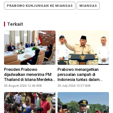
PRABOWO KUNJUNGAN KE MIANGAS
MIANGAS
Terkait
Presiden Prabowo
Prabowo menargetkan
dijadwalkan menerima PM
persoalan sampah di
Thailand di Istana Merdeka
Indonesia tuntas dalam
Senin sore
setahun
03 August 2026 12:46 WIB
30 July 2026 13:37 WIB
2