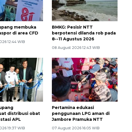
 Kupang membuka
BMKG: Pesisir NTT
aspor di area CFD
berpotensi dilanda rob pada
8--11 Agustus 2026
026 12:44 WIB
08 August 2026 12:43 WIB
upang
Pertamina edukasi
t distribusi obat
penggunaan LPG aman di
estasi APL
Jambore Pramuka NTT
026 19:37 WIB
07 August 2026 16:05 WIB