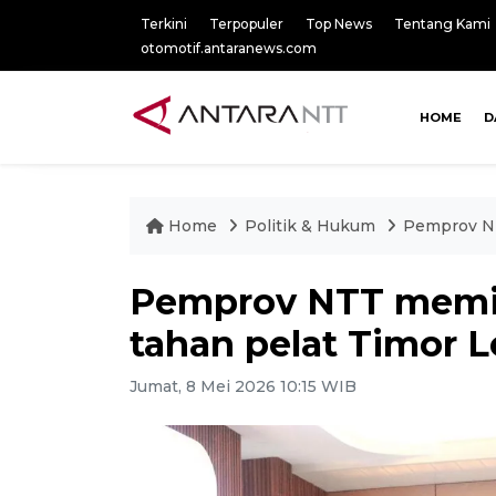
Terkini
Terpopuler
Top News
Tentang Kami
otomotif.antaranews.com
HOME
D
Home
Politik & Hukum
Pemprov NT
Pemprov NTT memin
tahan pelat Timor L
Jumat, 8 Mei 2026 10:15 WIB