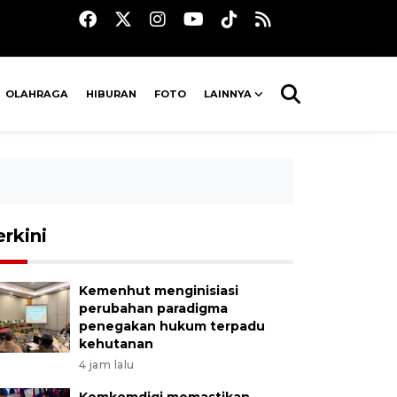
OLAHRAGA
HIBURAN
FOTO
LAINNYA
p
erkini
Kemenhut menginisiasi
perubahan paradigma
penegakan hukum terpadu
kehutanan
4 jam lalu