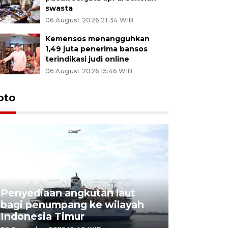
swasta
06 August 2026 21:34 WIB
Kemensos menangguhkan
1,49 juta penerima bansos
terindikasi judi online
06 August 2026 15:46 WIB
oto
Penyediaan angkutan laut
bagi penumpang ke wilayah
Pekerja 
Indonesia Timur
dideporta