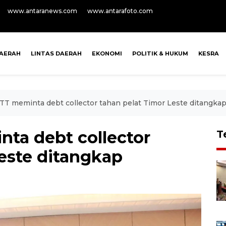
www.antaranews.com
www.antarafoto.com
AERAH
LINTAS DAERAH
EKONOMI
POLITIK & HUKUM
KESRA
T meminta debt collector tahan pelat Timor Leste ditangka
ta debt collector
T
este ditangkap