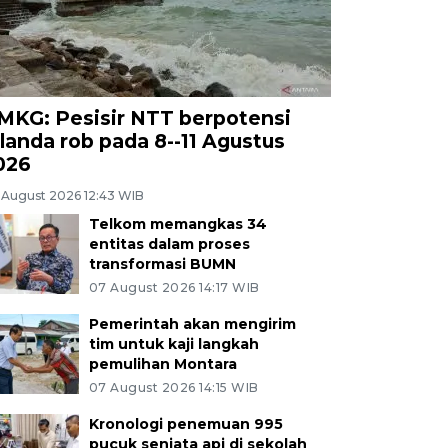
MKG: Pesisir NTT berpotensi
ilanda rob pada 8--11 Agustus
026
 August 2026 12:43 WIB
Telkom memangkas 34
entitas dalam proses
transformasi BUMN
07 August 2026 14:17 WIB
Pemerintah akan mengirim
tim untuk kaji langkah
pemulihan Montara
07 August 2026 14:15 WIB
Kronologi penemuan 995
pucuk senjata api di sekolah