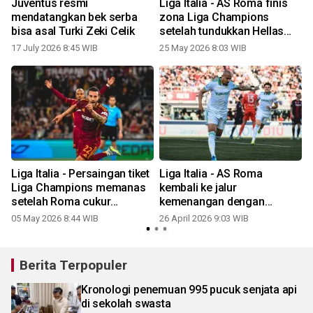
Juventus resmi
Liga Italia - AS Roma finis
mendatangkan bek serba
zona Liga Champions
bisa asal Turki Zeki Celik
setelah tundukkan Hellas
1
Verona 2-0
17 July 2026 8:45 WIB
25 May 2026 8:03 WIB
i
Liga Italia - Persaingan tiket
Liga Italia - AS Roma
Liga Champions memanas
kembali ke jalur
setelah Roma cukur
kemenangan dengan
0
Fiorentina
kalahkan Bologna
05 May 2026 8:44 WIB
26 April 2026 9:03 WIB
Berita Terpopuler
Kronologi penemuan 995 pucuk senjata api
di sekolah swasta