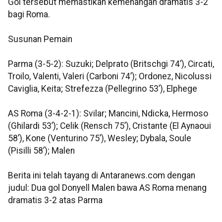
Gol tersebut memastikan kemenangan dramatis 3-2
bagi Roma.
Susunan Pemain
Parma (3-5-2): Suzuki; Delprato (Britschgi 74’), Circati,
Troilo, Valenti, Valeri (Carboni 74’); Ordonez, Nicolussi
Caviglia, Keita; Strefezza (Pellegrino 53’), Elphege
AS Roma (3-4-2-1): Svilar; Mancini, Ndicka, Hermoso
(Ghilardi 53’); Celik (Rensch 75’), Cristante (El Aynaoui
58’), Kone (Venturino 75’), Wesley; Dybala, Soule
(Pisilli 58’); Malen
Berita ini telah tayang di Antaranews.com dengan
judul: Dua gol Donyell Malen bawa AS Roma menang
dramatis 3-2 atas Parma