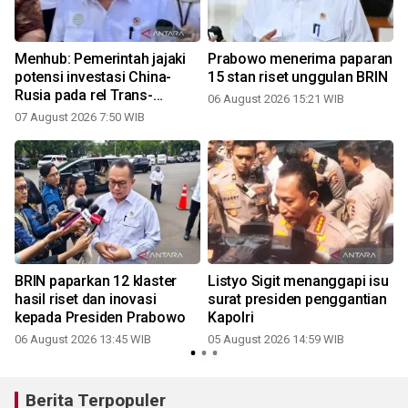
Menhub: Pemerintah jajaki
Prabowo menerima paparan
potensi investasi China-
15 stan riset unggulan BRIN
Rusia pada rel Trans-
06 August 2026 15:21 WIB
Kalimantan
07 August 2026 7:50 WIB
BRIN paparkan 12 klaster
Listyo Sigit menanggapi isu
hasil riset dan inovasi
surat presiden penggantian
kepada Presiden Prabowo
Kapolri
06 August 2026 13:45 WIB
05 August 2026 14:59 WIB
3
Berita Terpopuler