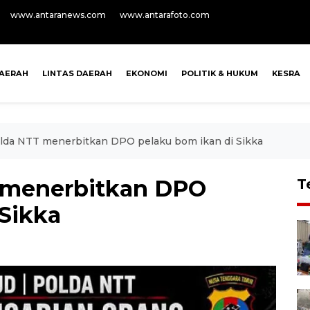
www.antaranews.com
www.antarafoto.com
AERAH
LINTAS DAERAH
EKONOMI
POLITIK & HUKUM
KESRA
olda NTT menerbitkan DPO pelaku bom ikan di Sikka
T menerbitkan DPO
T
 Sikka