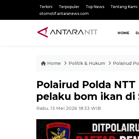
Terkini
Terpopuler
Top News
Tentang Kami
otomotif.antaranews.com
HOME
D
Home
Politik & Hukum
Polairud P
Polairud Polda NT
pelaku bom ikan di
Rabu, 13 Mei 2026 18:33 WIB