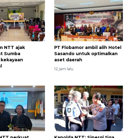
 NTT ajak
PT Flobamor ambil alih Hotel
at Sumba
Sasando untuk optimalkan
 kekayaan
aset daerah
l
12 jam lalu
NTT perkuat
Kapolda NTT: Sinergi tiga