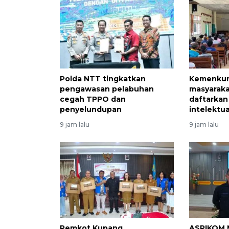
Polda NTT tingkatkan
Kemenkum
pengawasan pelabuhan
masyarak
cegah TPPO dan
daftarkan
penyelundupan
intelektua
9 jam lalu
9 jam lalu
Pemkot Kupang
ASPIKOM 