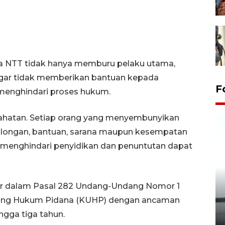
 NTT tidak hanya memburu pelaku utama,
agar tidak memberikan bantuan kepada
F
 menghindari proses hukum.
ahatan. Setiap orang yang menyembunyikan
olongan, bantuan, sarana maupun kesempatan
u menghindari penyidikan dan penuntutan dapat
tur dalam Pasal 282 Undang-Undang Nomor 1
Pelepasan Tukik di Pantai
ang Hukum Pidana (KUHP) dengan ancaman
Kelapa Tinggi
ngga tiga tahun.
14 September 2025 9:27 WIB