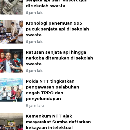
senjata api dan "airsoft gun"
di sekolah swasta
6 jam lalu
Kronologi penemuan 995
pucuk senjata api di sekolah
swasta
6 jam lalu
Ratusan senjata api hingga
narkoba ditemukan di sekolah
swasta
6 jam lalu
Polda NTT tingkatkan
pengawasan pelabuhan
cegah TPPO dan
penyelundupan
9 jam lalu
Kemenkum NTT ajak
masyarakat Sumba daftarkan
kekayaan intelektual