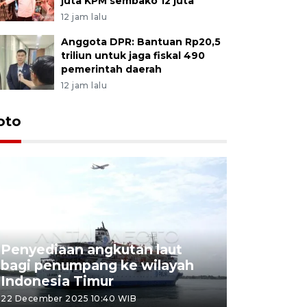
juta KPM sembako 12 juta
12 jam lalu
Anggota DPR: Bantuan Rp20,5
triliun untuk jaga fiskal 490
pemerintah daerah
12 jam lalu
oto
Penyediaan angkutan laut
bagi penumpang ke wilayah
Pekerja 
Indonesia Timur
dideporta
22 December 2025 10:40 WIB
15 December 2