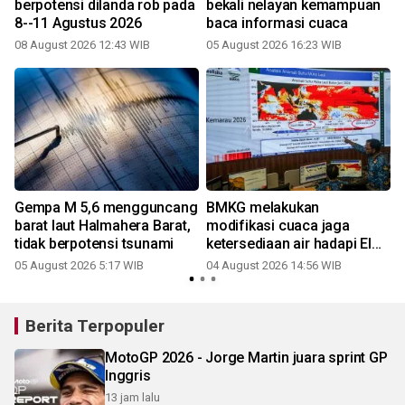
berpotensi dilanda rob pada
bekali nelayan kemampuan
8--11 Agustus 2026
baca informasi cuaca
08 August 2026 12:43 WIB
05 August 2026 16:23 WIB
Gempa M 5,6 mengguncang
BMKG melakukan
barat laut Halmahera Barat,
modifikasi cuaca jaga
tidak berpotensi tsunami
ketersediaan air hadapi El
Nino
05 August 2026 5:17 WIB
04 August 2026 14:56 WIB
Berita Terpopuler
MotoGP 2026 - Jorge Martin juara sprint GP
Inggris
13 jam lalu