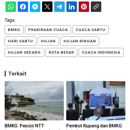
Tags:
BMKG
PRAKIRAAN CUACA
CUACA SABTU
HARI SABTU
HUJAN
HUJAN RINGAN
HUJAN SEDANG
KOTA BESAR
CUACA INDONESIA
Terkait
BMKG: Pesisir NTT
Pemkot Kupang dan BMKG