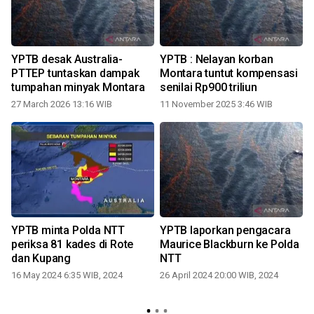
YPTB desak Australia-
YPTB : Nelayan korban
PTTEP tuntaskan dampak
Montara tuntut kompensasi
t
tumpahan minyak Montara
senilai Rp900 triliun
27 March 2026 13:16 WIB
11 November 2025 3:46 WIB
1
YPTB minta Polda NTT
YPTB laporkan pengacara
periksa 81 kades di Rote
Maurice Blackburn ke Polda
dan Kupang
NTT
16 May 2024 6:35 WIB, 2024
26 April 2024 20:00 WIB, 2024