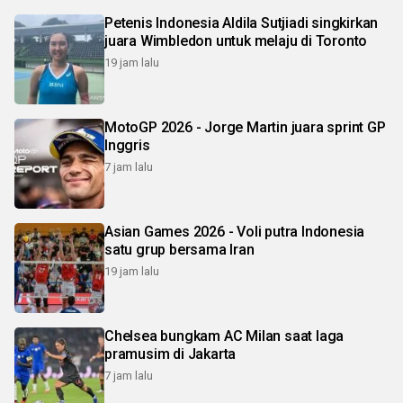
Petenis Indonesia Aldila Sutjiadi singkirkan
juara Wimbledon untuk melaju di Toronto
19 jam lalu
MotoGP 2026 - Jorge Martin juara sprint GP
Inggris
7 jam lalu
Asian Games 2026 - Voli putra Indonesia
satu grup bersama Iran
19 jam lalu
Chelsea bungkam AC Milan saat laga
pramusim di Jakarta
7 jam lalu