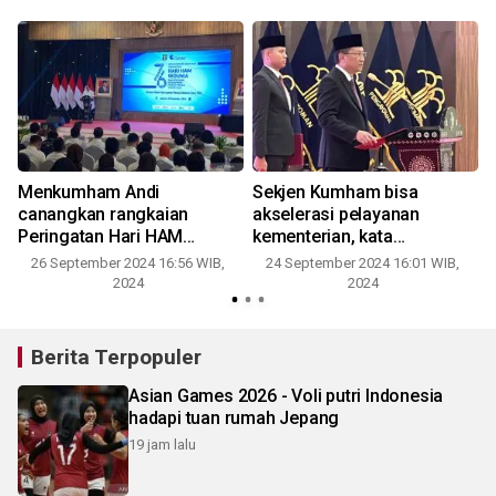
Menkumham Andi
Sekjen Kumham bisa
canangkan rangkaian
akselerasi pelayanan
Peringatan Hari HAM
kementerian, kata
Sedunia Ke-76
Menkumham
26 September 2024 16:56 WIB,
24 September 2024 16:01 WIB,
2024
2024
Berita Terpopuler
Asian Games 2026 - Voli putri Indonesia
hadapi tuan rumah Jepang
19 jam lalu