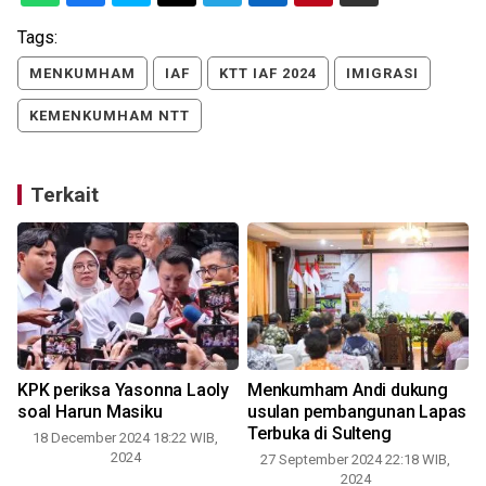
Tags:
MENKUMHAM
IAF
KTT IAF 2024
IMIGRASI
KEMENKUMHAM NTT
Terkait
KPK periksa Yasonna Laoly
Menkumham Andi dukung
soal Harun Masiku
usulan pembangunan Lapas
Terbuka di Sulteng
18 December 2024 18:22 WIB,
2024
27 September 2024 22:18 WIB,
2024