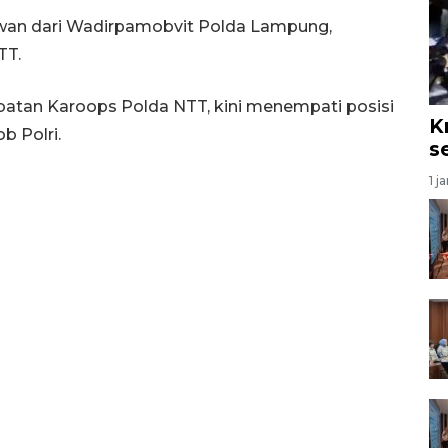
wan dari Wadirpamobvit Polda Lampung,
TT.
abatan Karoops Polda NTT, kini menempati posisi
K
b Polri.
s
1 j