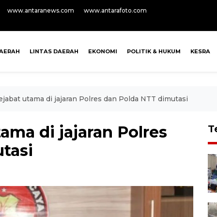
www.antaranews.com
www.antarafoto.com
AERAH
LINTAS DAERAH
EKONOMI
POLITIK & HUKUM
KESRA
jabat utama di jajaran Polres dan Polda NTT dimutasi
ama di jajaran Polres
T
tasi