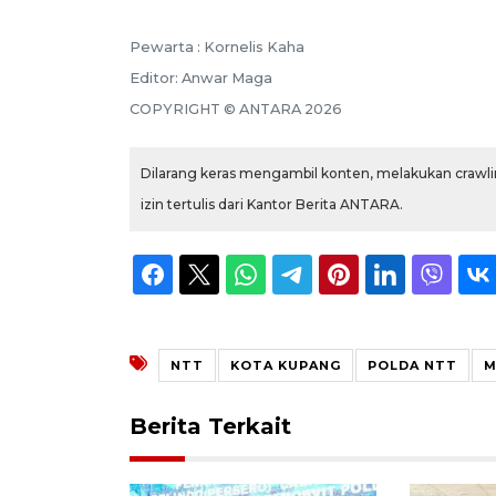
Pewarta :
Kornelis Kaha
Editor:
Anwar Maga
COPYRIGHT ©
ANTARA
2026
Dilarang keras mengambil konten, melakukan crawlin
izin tertulis dari Kantor Berita ANTARA.
NTT
KOTA KUPANG
POLDA NTT
M
Berita Terkait