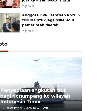
juta KPM sembako 12 juta
7 jam lalu
Anggota DPR: Bantuan Rp20,5
triliun untuk jaga fiskal 490
pemerintah daerah
7 jam lalu
oto
Penyediaan angkutan laut
bagi penumpang ke wilayah
Pekerja 
Indonesia Timur
dideporta
22 December 2025 10:40 WIB
15 December 2