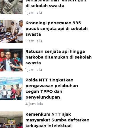
senjata api dan "airsoft gun"
di sekolah swasta
1 jam lalu
Kronologi penemuan 995
pucuk senjata api di sekolah
swasta
1 jam lalu
Ratusan senjata api hingga
narkoba ditemukan di sekolah
swasta
1 jam lalu
Polda NTT tingkatkan
pengawasan pelabuhan
cegah TPPO dan
penyelundupan
4 jam lalu
Kemenkum NTT ajak
masyarakat Sumba daftarkan
kekayaan intelektual