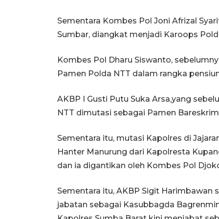
Sementara Kombes Pol Joni Afrizal Sya
Sumbar, diangkat menjadi Karoops Pold
Kombes Pol Dharu Siswanto, sebelumnya
Pamen Polda NTT dalam rangka pensiun
AKBP I Gusti Putu Suka Arsa,yang sebe
NTT dimutasi sebagai Pamen Bareskrim 
Sementara itu, mutasi Kapolres di Jajar
Hanter Manurung dari Kapolresta Kupang
dan ia digantikan oleh Kombes Pol Djok
Sementara itu, AKBP Sigit Harimbawan 
jabatan sebagai Kasubbagda Bagrenmin K
Kapolres Sumba Barat kini menjabat seb