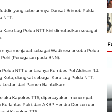
rifuddin yang sebelumnya Dansat Brimob Polda
a NTT.
 Karo Log Polda NTT, kini dimutasikan sebagai
.
F
lumnya menjabat sebagai Wadirresnarkoba Polda
Polri (Penugasan pada BNN).
an Polda NTT diantaranya Kombes Pol Aldinan R.J.
 Kota, diangkat sebagai Karo Log Polda NTT,
o Lestari dari Pamen Baintelkam.
Pelepasan Tukik di Pantai
selaku Kapolres TTS, dipercayakan menempati
Kelapa Tinggi
orlantas Polri, dan AKBP Hendra Dorizen dari
14 September 2025 9:27 WIB
agai Kapolres TTS.