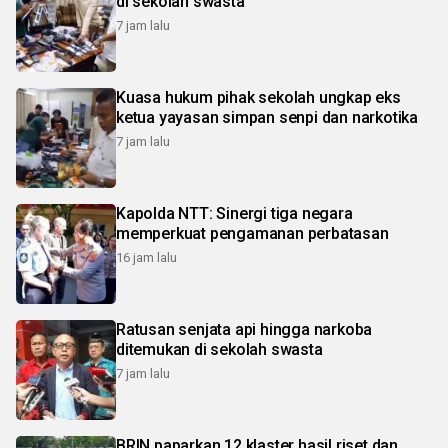
di sekolah swasta
7 jam lalu
Kuasa hukum pihak sekolah ungkap eks
ketua yayasan simpan senpi dan narkotika
7 jam lalu
Kapolda NTT: Sinergi tiga negara
memperkuat pengamanan perbatasan
16 jam lalu
Ratusan senjata api hingga narkoba
ditemukan di sekolah swasta
7 jam lalu
BRIN paparkan 12 klaster hasil riset dan