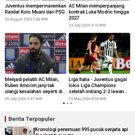
Juventus mempermanenkan
AC Milan memperpanjang
Randal Kolo Muani dari PSG
kontrak Luka Modric hingga
2027
03 August 2026 5:06 WIB
24 July 2026 4:16 WIB
k
Menjadi pelatih AC Milan,
Liga Italia - Juventus gagal
Ruben Amorim janji tak
lolos Liga Champions
ulangi kesalahan seperti di
setelah imbang 2-2 lawan
MU
Torino
09 July 2026 5:47 WIB
25 May 2026 8:04 WIB
Berita Terpopuler
Kronologi penemuan 995 pucuk senjata api