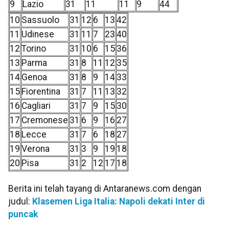
9
Lazio
31
11
11
9
44
10
Sassuolo
31
12
6
13
42
11
Udinese
31
11
7
23
40
12
Torino
31
10
6
15
36
13
Parma
31
8
11
12
35
14
Genoa
31
8
9
14
33
15
Fiorentina
31
7
11
13
32
16
Cagliari
31
7
9
15
30
17
Cremonese
31
6
9
16
27
18
Lecce
31
7
6
18
27
19
Verona
31
3
9
19
18
20
Pisa
31
2
12
17
18
Berita ini telah tayang di Antaranews.com dengan
judul:
Klasemen Liga Italia: Napoli dekati Inter di
puncak