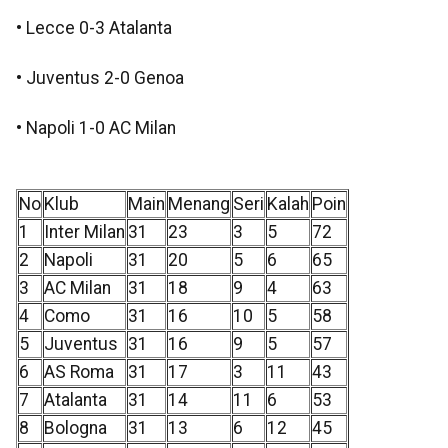
• Lecce 0-3 Atalanta
• Juventus 2-0 Genoa
• Napoli 1-0 AC Milan
No
Klub
Main
Menang
Seri
Kalah
Poin
1
Inter Milan
31
23
3
5
72
2
Napoli
31
20
5
6
65
3
AC Milan
31
18
9
4
63
4
Como
31
16
10
5
58
5
Juventus
31
16
9
5
57
6
AS Roma
31
17
3
11
43
7
Atalanta
31
14
11
6
53
8
Bologna
31
13
6
12
45