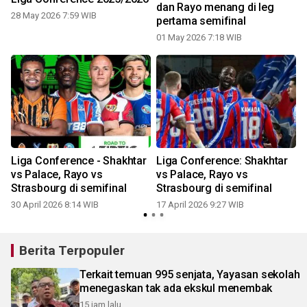
dan Rayo menang di leg
28 May 2026 7:59 WIB
pertama semifinal
1
01 May 2026 7:18 WIB
Liga Conference - Shakhtar
Liga Conference: Shakhtar
vs Palace, Rayo vs
vs Palace, Rayo vs
Strasbourg di semifinal
Strasbourg di semifinal
30 April 2026 8:14 WIB
17 April 2026 9:27 WIB
Berita Terpopuler
Terkait temuan 995 senjata, Yayasan sekolah
menegaskan tak ada ekskul menembak
15 jam lalu