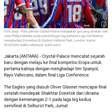
Foto arsip - Para pemain Crystal Palace merayakan gol yang dicetak oleh
Jean-Philipe Mateta pada pertandingan leg pertama Liga Conference
menghadapi Fiorentina di Stadion Selhurst Park, London, Kamis
(9/4/2026) waktu setempat. (uefa.com)
Jakarta (ANTARA) - Crystal Palace mencatat sejarah
baru dengan melaju ke final kompetisi Eropa untuk
pertama kalinya dengan menghadapi tim Spanyol,
Rayo Vallecano, dalam final Liga Conference.
The Eagles yang diasuh Oliver Glasner mencapai final
setelah mendepak Shakhtar Donetsk dari Ukraina
dengan kemenangan 2-1 pada laga leg kedua
semifinal di Selhurst Park, Jumat