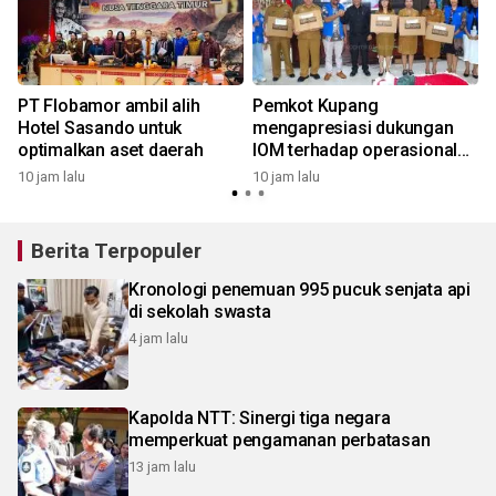
PT Flobamor ambil alih
Pemkot Kupang
g
Hotel Sasando untuk
mengapresiasi dukungan
optimalkan aset daerah
IOM terhadap operasional
Satgas PPLN
10 jam lalu
10 jam lalu
1
Berita Terpopuler
Kronologi penemuan 995 pucuk senjata api
di sekolah swasta
4 jam lalu
Kapolda NTT: Sinergi tiga negara
memperkuat pengamanan perbatasan
13 jam lalu