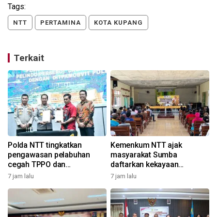
Tags:
NTT
PERTAMINA
KOTA KUPANG
Terkait
Polda NTT tingkatkan
Kemenkum NTT ajak
pengawasan pelabuhan
masyarakat Sumba
cegah TPPO dan
daftarkan kekayaan
penyelundupan
intelektual
7 jam lalu
7 jam lalu
1