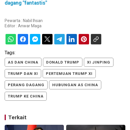
dagang "fantastis"
Pewarta : Nabil Ihsan
Editor :
Anwar Maga
Tags:
AS DAN CHINA
DONALD TRUMP
XI JINPING
TRUMP DAN XI
PERTEMUAN TRUMP XI
PERANG DAGANG
HUBUNGAN AS CHINA
TRUMP KE CHINA
Terkait