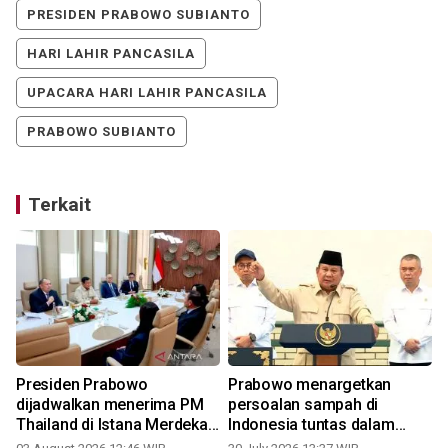
PRESIDEN PRABOWO SUBIANTO
HARI LAHIR PANCASILA
UPACARA HARI LAHIR PANCASILA
PRABOWO SUBIANTO
Terkait
Presiden Prabowo
Prabowo menargetkan
dijadwalkan menerima PM
persoalan sampah di
Thailand di Istana Merdeka
Indonesia tuntas dalam
Senin sore
setahun