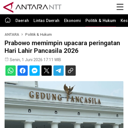
Daerah
Lintas Daerah
Ekonomi
Politik & Hukum
Kes
ANTARA
Politik & Hukum
Prabowo memimpin upacara peringatan
Hari Lahir Pancasila 2026
Senin, 1 Juni 2026 17:11 WIB