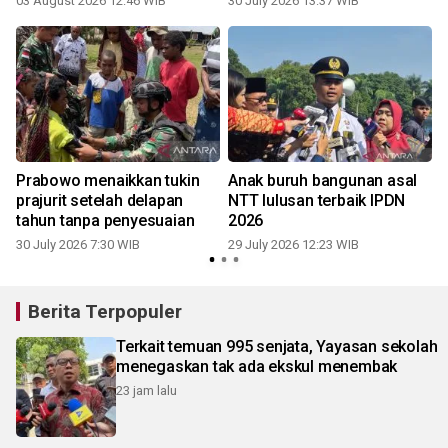
03 August 2026 12:46 WIB
30 July 2026 13:37 WIB
2
Prabowo menaikkan tukin
Anak buruh bangunan asal
prajurit setelah delapan
NTT lulusan terbaik IPDN
tahun tanpa penyesuaian
2026
30 July 2026 7:30 WIB
29 July 2026 12:23 WIB
2
Berita Terpopuler
Terkait temuan 995 senjata, Yayasan sekolah
menegaskan tak ada ekskul menembak
23 jam lalu