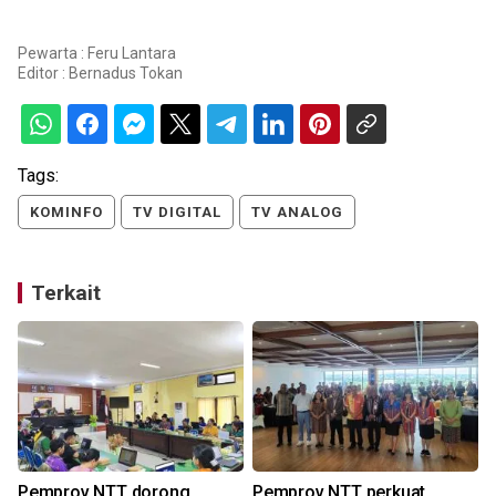
Pewarta : Feru Lantara
Editor :
Bernadus Tokan
Tags:
KOMINFO
TV DIGITAL
TV ANALOG
Terkait
Pemprov NTT dorong
Pemprov NTT perkuat