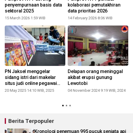
penyempurnaan basis data
kolaborasi pemutakhiran
sektoral 2025
data prioritas 2026
15 March 2026 1:59 WIB
14 February 2026 8:06 WIB
PN Jaksel menggelar
Delapan orang meninggal
sidang istri dari makelar
akibat erupsi gunung
situs judi online pegawai
Lewotobi
Komdigi
20 May 2025 14:10 WIB, 2025
04 November 2024 9:19 WIB, 2024
Berita Terpopuler
Kronologi penemuan 995 pucuk senjata api