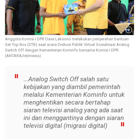
Anggota Komisi I DPR Dave Laksono melakukan penyerahan bantuan
Set Top Box (STB) saat acara Diskusi Publik Virtual Sosialisasi Analog
Switch Off dengan Kementerian Kominfo bersama Komisi I DPR.
(ANTARA/Istimewa)
...Analog Switch Off salah satu
kebijakan yang diambil pemerintah
melalui Kementerian Kominfo untuk
menghentikan secara bertahap
siaran televisi analog yang ada saat
ini dan menggantinya dengan siaran
televisi digital (migrasi digital)