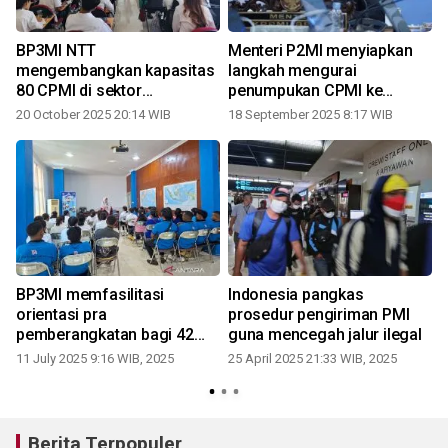
I
BP3MI NTT
Menteri P2MI menyiapkan
mengembangkan kapasitas
langkah mengurai
80 CPMI di sektor
penumpukan CPMI ke
"hospitality"
Korsel
20 October 2025 20:14 WIB
18 September 2025 8:17 WIB
BP3MI memfasilitasi
Indonesia pangkas
orientasi pra
prosedur pengiriman PMI
pemberangkatan bagi 42
guna mencegah jalur ilegal
CPMI NTT
11 July 2025 9:16 WIB, 2025
25 April 2025 21:33 WIB, 2025
Berita Terpopuler