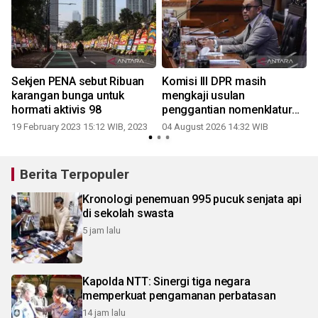
Sekjen PENA sebut Ribuan
Komisi III DPR masih
karangan bunga untuk
mengkaji usulan
hormati aktivis 98
penggantian nomenklatur
RUU Perampasan Aset
19 February 2023 15:12 WIB, 2023
04 August 2026 14:32 WIB
3
Berita Terpopuler
Kronologi penemuan 995 pucuk senjata api
di sekolah swasta
5 jam lalu
Kapolda NTT: Sinergi tiga negara
memperkuat pengamanan perbatasan
14 jam lalu