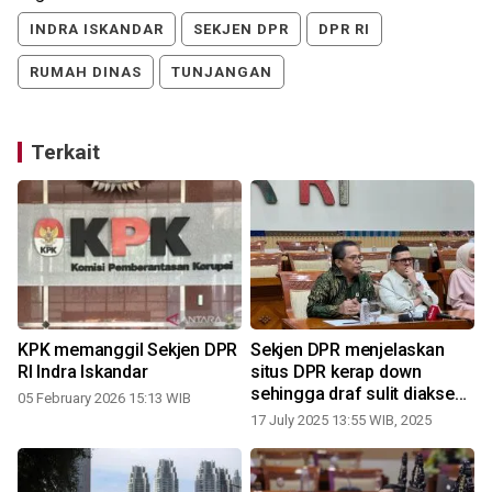
INDRA ISKANDAR
SEKJEN DPR
DPR RI
RUMAH DINAS
TUNJANGAN
Terkait
KPK memanggil Sekjen DPR
Sekjen DPR menjelaskan
RI Indra Iskandar
situs DPR kerap down
sehingga draf sulit diakses
05 February 2026 15:13 WIB
publik
17 July 2025 13:55 WIB, 2025