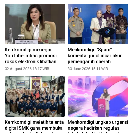
Kemkomdigi menegur
Menkomdigi: "Spam"
YouTube imbas promosi
komentar judol incar akun
a
rokok elektronik libatkan
pemengaruh daerah
anak
02 August 2026 18:17 WIB
30 June 2026 15:11 WIB
Kemkomdigi melatih talenta
Menkomdigi ungkap urgensi
digital SMK guna membuka
negara hadirkan regulasi