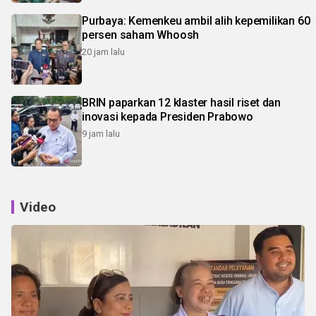
Purbaya: Kemenkeu ambil alih kepemilikan 60
persen saham Whoosh
20 jam lalu
BRIN paparkan 12 klaster hasil riset dan
inovasi kepada Presiden Prabowo
9 jam lalu
Video