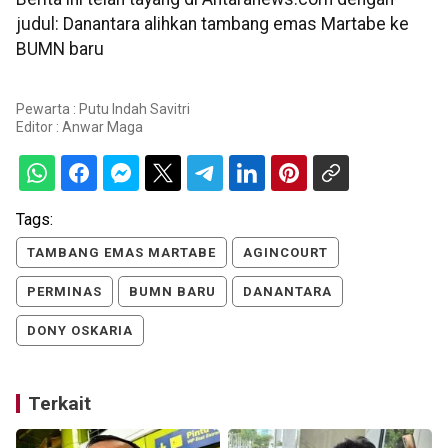
judul: Danantara alihkan tambang emas Martabe ke
BUMN baru
Pewarta : Putu Indah Savitri
Editor :
Anwar Maga
Tags:
TAMBANG EMAS MARTABE
AGINCOURT
PERMINAS
BUMN BARU
DANANTARA
DONY OSKARIA
Terkait