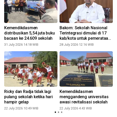
Kemendikdasmen
Bakom: Sekolah Nasional
distribusikan 5,54 juta buku
Terintegrasi dimulai di 17
bacaan ke 24.609 sekolah
kab/kota untuk pemerataan
kualitas pendidikan
31 July 2026 14:18 WIB
28 July 2026 12:16 WIB
2
Ricky dan Radja tidak lagi
Kemendikdasmen
P
pulang sekolah ketika hari
menggandeng universitas
hampir gelap
awasi revitalisasi sekolah
22 July 2026 10:49 WIB
22 July 2026 4:43 WIB
0