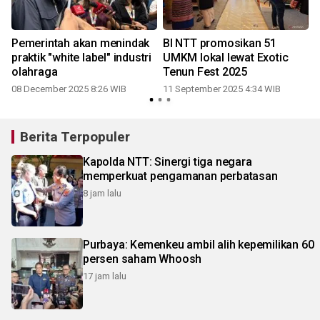
g
Pemerintah akan menindak
BI NTT promosikan 51
praktik "white label" industri
UMKM lokal lewat Exotic
olahraga
Tenun Fest 2025
08 December 2025 8:26 WIB
11 September 2025 4:34 WIB
Berita Terpopuler
Kapolda NTT: Sinergi tiga negara
memperkuat pengamanan perbatasan
8 jam lalu
Purbaya: Kemenkeu ambil alih kepemilikan 60
persen saham Whoosh
17 jam lalu