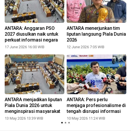
ANTARA: Anggaran PSO
ANTARA menerjunkan tim
2027 diusulkan naik untuk
liputan langsung Piala Dunia
perkuat informasi negara
2026
17 June 2026 16:00 WIB
12 June 2026 7:05 WIB
ANTARA menjadikan liputan
ANTARA: Pers perlu
Piala Dunia 2026 untuk
menjaga profesionalisme di
t
menginspirasi masyarakat
tengah disrupsi informasi
13 May 2026 13:39 WIB
10 May 2026 11:24 WIB
1