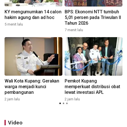
KY mengumumkan 14 calon
BPS: Ekonomi NTT tumbuh
hakim agung dan ad hoc
5,01 persen pada Triwulan II
Tahun 2026
5 menit lalu
7 menit lalu
2
Wali Kota Kupang: Gerakan
Pemkot Kupang
k
warga menjadi kunci
memperkuat distribusi obat
pembangunan
lewat investasi APL
2 jam lalu
2 jam lalu
7
Video