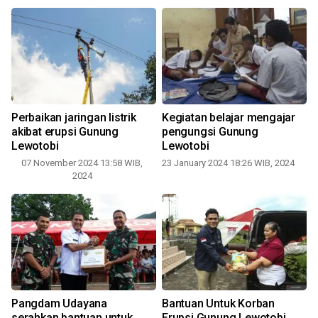
Perbaikan jaringan listrik
Kegiatan belajar mengajar
S
akibat erupsi Gunung
pengungsi Gunung
Lewotobi
Lewotobi
07 November 2024 13:58 WIB,
23 January 2024 18:26 WIB, 2024
2024
Pangdam Udayana
Bantuan Untuk Korban
serahkan bantuan untuk
Erupsi Gunung Lewotobi