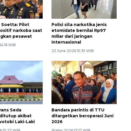
Soetta: Pilot
Polisi sita narkotika jenis
ositif narkoba saat
etomidate bernilai Rp97
gkan pesawat
miliar dari jaringan
internasional
 14:16 WIB
22 June 2026 15:35 WIB
rans Seda
Bandara perintis di TTU
itutup akibat
ditargetkan beroperasi Juni
wotobi Laki-Laki
2026
6 15:27 WIB
16 May 2026 17:17 WIB