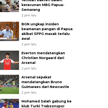
temuan bakteri dalam
keracunan MBG Papua-
Semarang
2 jam lalu
BGN ungkap insiden
keamanan pangan di Papua
akibat SPPG masak terlalu
awal
2 jam lalu
Everton mendatangkan
Christian Norgaard dari
Arsenal
2 jam lalu
Arsenal sepakat
mendatangkan Bruno
Guimaraes dari Newcastle
2 jam lalu
Mohamed Salah gabung ke
klub Turki Trabzonspor