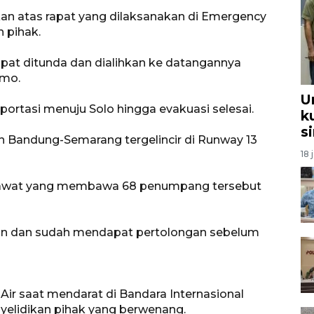
kan atas rapat yang dilaksanakan di Emergency
h pihak.
pat ditunda dan dialihkan ke datangannya
rmo.
U
ortasi menuju Solo hingga evakuasi selesai.
k
s
an Bandung-Semarang tergelincir di Runway 13
18 
pesawat yang membawa 68 penumpang tersebut
n dan sudah mendapat pertolongan sebelum
Air saat mendarat di Bandara Internasional
elidikan pihak yang berwenang.