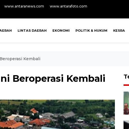
www.antaranews.com
www.antarafoto.com
AERAH
LINTAS DAERAH
EKONOMI
POLITIK & HUKUM
KESRA
Beroperasi Kembali
i Beroperasi Kembali
T