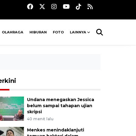
OLAHRAGA
HIBURAN
FOTO
LAINNYA
erkini
Undana menegaskan Jessica
belum sampai tahapan ujian
skripsi
40 menit lalu
Menkes menindaklanjuti