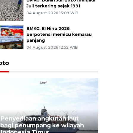
Juli terkering sejak 1991
04 August 2026 13:09 WIB
BMKG: El Nino 2026
berpotensi memicu kemarau
panjang
04 August 2026 12:52 WIB
oto
Penyediaan angkutan laut
bagi penumpang ke wilayah
Pekerja 
Indonesia Timur
dideporta