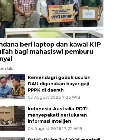
ndana beri laptop dan kawal KIP
uliah bagi mahasiswi pemburu
inyal
jam lalu
Kemendagri godok usulan
DAU digunakan bayar gaji
PPPK di daerah
05 August 2026 7:26 WIB
Indonesia-Australia-RDTL
menyepakati pertukaran
informasi Intelijen
04 August 2026 17:22 WIB
BMKG: Bulan Juli 2026 menjadi