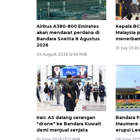
Airbus A380-800 Emirates
Kepala BC 
akan mendarat perdana di
Malaysia p
Bandara Soetta 8 Agustus
menerban
2026
31 July 2026
04 August 2026 12:56 WIB
Iran: AS dalang serangan
Bandara F
"drone" ke Bandara Kuwait
Maumere d
demi menjual senjata
erupsi Le
10 June 2026 13:12 WIB
08 June 202