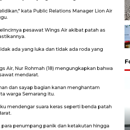
idikan," kata Public Relations Manager Lion Air
gu.
incirnya pesawat Wings Air akibat patah as
stikannya.
idak ada yang luka dan tidak ada roda yang
F
gs Air, Nur Rohmah (18) mengungkapkan bahwa
esawat mendarat.
 kanan dan sayap bagian kanan menghantam
kata warga Semarang itu.
aku mendengar suara keras seperti benda patah
arat.
Pelepasan Tukik di Pantai
u, para penumpang panik dan ketakutan hingga
Kelapa Tinggi