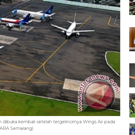
ibuka kembali setelah tergelincirnya Wings Air pada
NTARA Semarang)