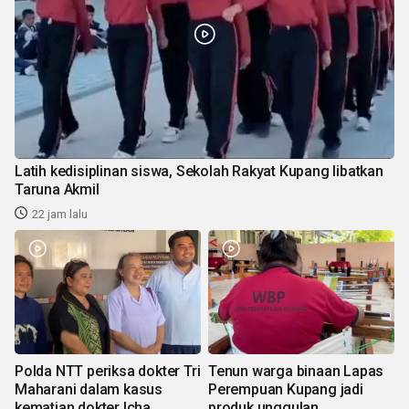
Latih kedisiplinan siswa, Sekolah Rakyat Kupang libatkan
Taruna Akmil
22 jam lalu
Polda NTT periksa dokter Tri
Tenun warga binaan Lapas
Maharani dalam kasus
Perempuan Kupang jadi
kematian dokter Icha
produk unggulan