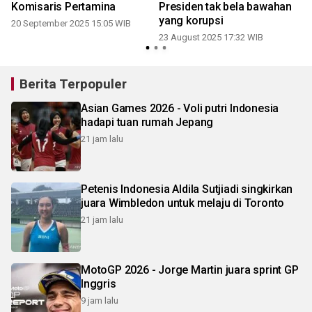
a
Komisaris Pertamina
Presiden tak bela bawahan
yang korupsi
20 September 2025 15:05 WIB
23 August 2025 17:32 WIB
0
Berita Terpopuler
Asian Games 2026 - Voli putri Indonesia
hadapi tuan rumah Jepang
21 jam lalu
Petenis Indonesia Aldila Sutjiadi singkirkan
juara Wimbledon untuk melaju di Toronto
21 jam lalu
MotoGP 2026 - Jorge Martin juara sprint GP
Inggris
9 jam lalu