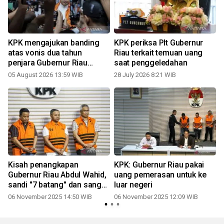
KPK mengajukan banding
KPK periksa Plt Gubernur
atas vonis dua tahun
Riau terkait temuan uang
penjara Gubernur Riau
saat penggeledahan
nonaktif
05 August 2026 13:59 WIB
28 July 2026 8:21 WIB
Kisah penangkapan
KPK: Gubernur Riau pakai
Gubernur Riau Abdul Wahid,
uang pemerasan untuk ke
sandi "7 batang" dan sang
luar negeri
"matahari"
06 November 2025 14:50 WIB
06 November 2025 12:09 WIB