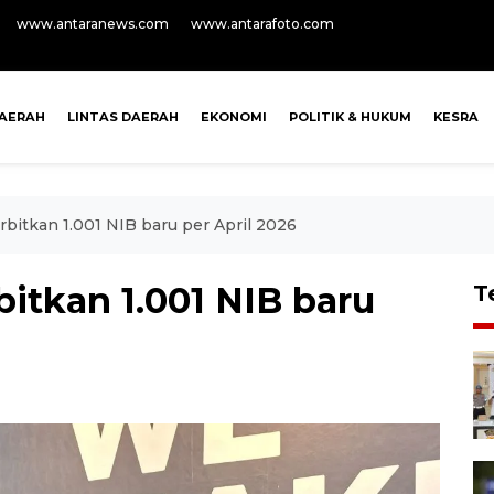
www.antaranews.com
www.antarafoto.com
AERAH
LINTAS DAERAH
EKONOMI
POLITIK & HUKUM
KESRA
bitkan 1.001 NIB baru per April 2026
itkan 1.001 NIB baru
T