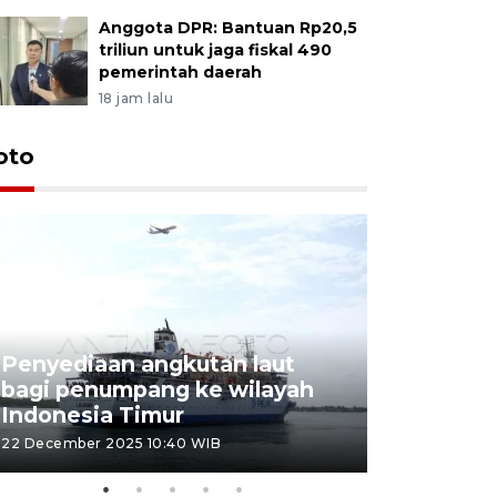
Anggota DPR: Bantuan Rp20,5
triliun untuk jaga fiskal 490
pemerintah daerah
18 jam lalu
oto
Penyediaan angkutan laut
bagi penumpang ke wilayah
Pekerja 
Indonesia Timur
dideporta
22 December 2025 10:40 WIB
15 December 2