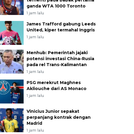
terhenti pada babak pertama
ganda WTA 1000 Toronto
1 jam lalu
James Trafford gabung Leeds
United, kiper termahal Inggris
1 jam lalu
Menhub: Pemerintah jajaki
potensi investasi China-Rusia
pada rel Trans-Kalimantan
1 jam lalu
PSG merekrut Maghnes
Akliouche dari AS Monaco
1 jam lalu
Vinicius Junior sepakat
perpanjang kontrak dengan
Madrid
1 jam lalu