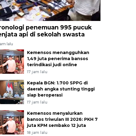
ronologi penemuan 995 pucuk
enjata api di sekolah swasta
jam lalu
Kemensos menangguhkan
1,49 juta penerima bansos
terindikasi judi online
17 jam lalu
Kepala BGN: 1.700 SPPG di
daerah angka stunting tinggi
siap beroperasi
17 jam lalu
Kemensos menyalurkan
bansos triwulan III 2026: PKH 7
juta KPM sembako 12 juta
18 jam lalu