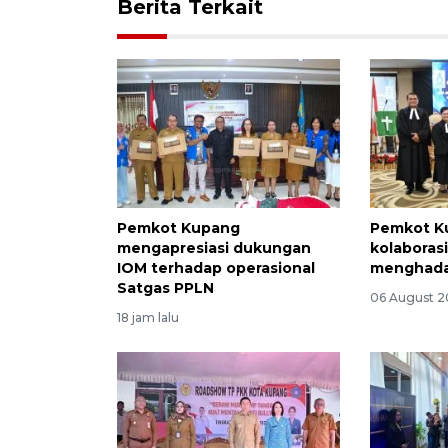
Berita Terkait
Pemkot Kupang
Pemkot K
mengapresiasi dukungan
kolaborasi
IOM terhadap operasional
menghadap
Satgas PPLN
06 August 2
18 jam lalu