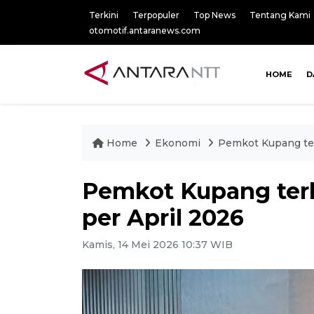
Terkini
Terpopuler
Top News
Tentang Kami
otomotif.antaranews.com
HOME
D
Home
Ekonomi
Pemkot Kupang ter
Pemkot Kupang terb
per April 2026
Kamis, 14 Mei 2026 10:37 WIB