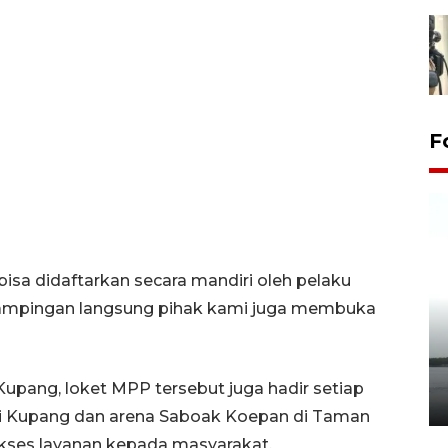
F
 bisa didaftarkan secara mandiri oleh pelaku
ampingan langsung pihak kami juga membuka
Pelepasan Tukik di Pantai
Kelapa Tinggi
upang, loket MPP tersebut juga hadir setiap
14 September 2025 9:27 WIB
ri Kupang dan arena Saboak Koepan di Taman
kses layanan kepada masyarakat.