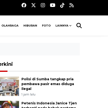
OLAHRAGA
HIBURAN
FOTO
LAINNYA
erkini
Polisi di Sumba tangkap pria
pembawa pasir emas diduga
ilegal
1 jam lalu
Petenis Indonesia Janice Tjen