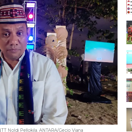
NTT Noldi Pellokila. ANTARA/Gecio Viana