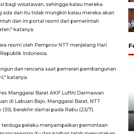
si bagi wisatawan, sehingga kalau mereka
 ada dan itu tidak mungkin kalau mereka akan
ntah dan ini portal resmi dari pemerintah
ten," katanya.
secara resmi oleh Pemprov NTT menjelang Hari
F
epublik Indonesia.
angun dan rencana saat pemeran pembangunan
ni," katanya.
res Manggarai Barat AKP Lufthi Darmawan
an di Labuan Bajo, Manggarai Barat, NTT
Pelepasan Tukik di Pantai
(35), berakhir damai pada Rabu (23/7).
Kelapa Tinggi
14 September 2025 9:27 WIB
ra terduga pelaku menyampaikan permintaan
 mancanegara itu dan korban telah menyatakan