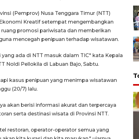
vinsi (Pemprov) Nusa Tenggara Timur (NTT)
an Ekonomi Kreatif setempat mengembangkan
i ruang promosi pariwisata dan memberikan
a guna mencegah penipuan terhadap wisatawan.
si yang ada di NTT masuk dalam TIC" kata Kepala
 Noldi Pellokila di Labuan Bajo, Sabtu.
T
gapi kasus penipuan yang menimpa wisatawan
gu (20/7) lalu.
 akan berisi informasi akurat dan terpercaya
toran serta destinasi wisata di Provinsi NTT.
hotel restoran, operator-operator semua yang
kan kita kurasi dan kita masukan," ujarnya.