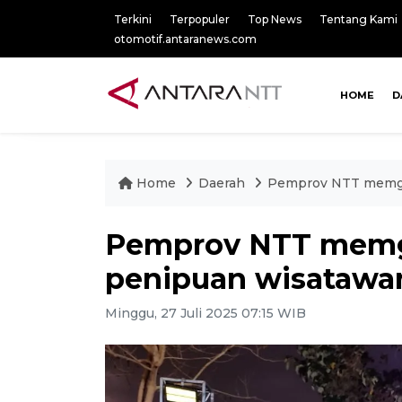
Terkini
Terpopuler
Top News
Tentang Kami
otomotif.antaranews.com
HOME
D
Home
Daerah
Pemprov NTT memge
Pemprov NTT memg
penipuan wisatawa
Minggu, 27 Juli 2025 07:15 WIB