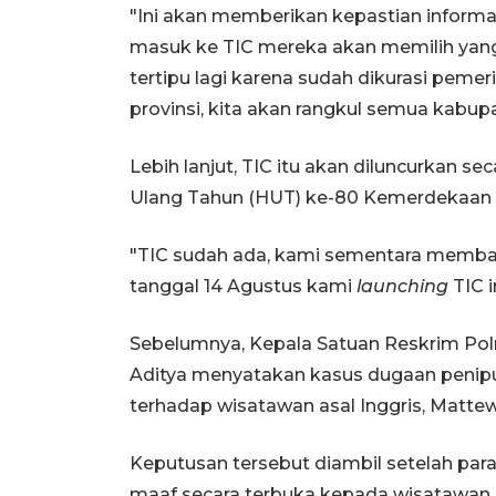
"Ini akan memberikan kepastian informa
masuk ke TIC mereka akan memilih yang
tertipu lagi karena sudah dikurasi pemeri
provinsi, kita akan rangkul semua kabupa
Lebih lanjut, TIC itu akan diluncurkan 
Ulang Tahun (HUT) ke-80 Kemerdekaan R
"TIC sudah ada, kami sementara memb
tanggal 14 Agustus kami
launching
TIC i
Sebelumnya, Kepala Satuan Reskrim Pol
Aditya menyatakan kasus dugaan penipu
terhadap wisatawan asal Inggris, Mattew 
Keputusan tersebut diambil setelah pa
maaf secara terbuka kepada wisatawan