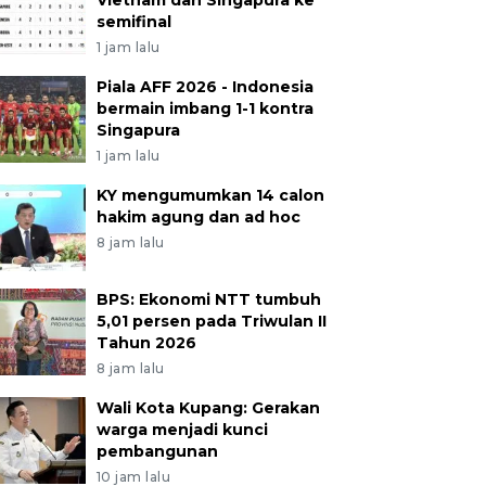
Vietnam dan Singapura ke
semifinal
1 jam lalu
Piala AFF 2026 - Indonesia
bermain imbang 1-1 kontra
Singapura
1 jam lalu
KY mengumumkan 14 calon
hakim agung dan ad hoc
8 jam lalu
BPS: Ekonomi NTT tumbuh
5,01 persen pada Triwulan II
Tahun 2026
8 jam lalu
Wali Kota Kupang: Gerakan
warga menjadi kunci
pembangunan
10 jam lalu