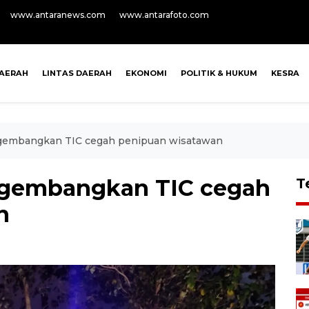
www.antaranews.com
www.antarafoto.com
AERAH
LINTAS DAERAH
EKONOMI
POLITIK & HUKUM
KESRA
mbangkan TIC cegah penipuan wisatawan
embangkan TIC cegah
T
n