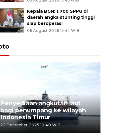
06 August 2026 15:46 WIB
Kepala BGN: 1.700 SPPG di
daerah angka stunting tinggi
siap beroperasi
06 August 2026 15:44 WIB
oto
Penyediaan angkutan laut
bagi penumpang ke wilayah
Pekerja 
Indonesia Timur
dideporta
22 December 2025 10:40 WIB
15 December 2