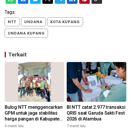
Tags:
NTT
UNDANA
KOTA KUPANG
UNDANA KUPANG
Terkait
Bulog NTT menggencarkan
BI NTT catat 2.977 transaksi
GPM untuk jaga stabilitas
QRIS saat Garuda Sakti Fest
harga pangan di Kabupaten
2026 di Atambua
Alor
6 menit lalu
7 menit lalu
2