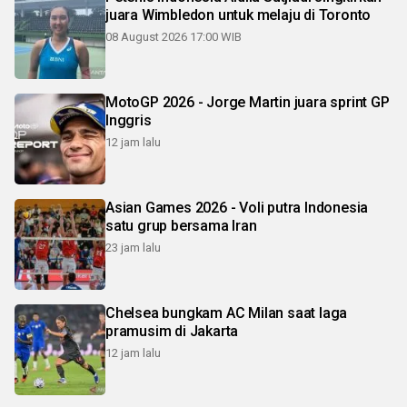
juara Wimbledon untuk melaju di Toronto
08 August 2026 17:00 WIB
MotoGP 2026 - Jorge Martin juara sprint GP
Inggris
12 jam lalu
Asian Games 2026 - Voli putra Indonesia
satu grup bersama Iran
23 jam lalu
Chelsea bungkam AC Milan saat laga
pramusim di Jakarta
12 jam lalu