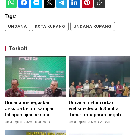
Tags:
UNDANA
KOTA KUPANG
UNDANA KUPANG
Terkait
Undana menegaskan
Undana meluncurkan
Jessica belum sampai
website desa di Sumba
tahapan ujian skripsi
Timur transparan cegah
korupsi Dana Desa
06 August 2026 10:30 WIB
06 August 2026 3:21 WIB