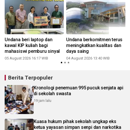
Undana beri laptop dan
Undana berkomitmen terus
kawal KIP kuliah bagi
meningkatkan kualitas dan
mahasiswi pemburu sinyal
daya saing
05 August 2026 16:17 WIB
04 August 2026 13:40 WIB
3
Berita Terpopuler
Kronologi penemuan 995 pucuk senjata api
di sekolah swasta
19 jam lalu
Kuasa hukum pihak sekolah ungkap eks
ketua yayasan simpan senpi dan narkotika