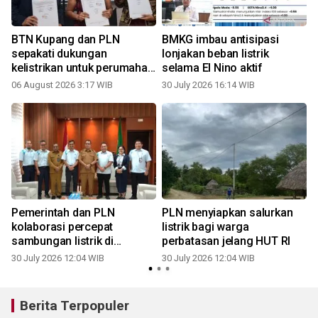
BTN Kupang dan PLN
BMKG imbau antisipasi
sepakati dukungan
lonjakan beban listrik
kelistrikan untuk perumahan
selama El Nino aktif
di NTT
06 August 2026 3:17 WIB
30 July 2026 16:14 WIB
2
Pemerintah dan PLN
PLN menyiapkan salurkan
kolaborasi percepat
listrik bagi warga
a
sambungan listrik di
perbatasan jelang HUT RI
pelosok
30 July 2026 12:04 WIB
30 July 2026 12:04 WIB
0
Berita Terpopuler