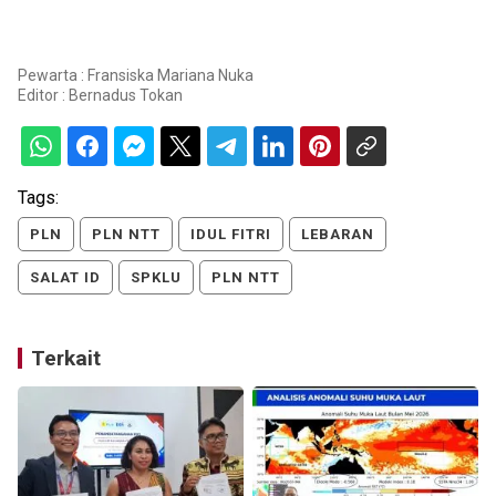
Pewarta : Fransiska Mariana Nuka
Editor :
Bernadus Tokan
Tags:
PLN
PLN NTT
IDUL FITRI
LEBARAN
SALAT ID
SPKLU
PLN NTT
Terkait