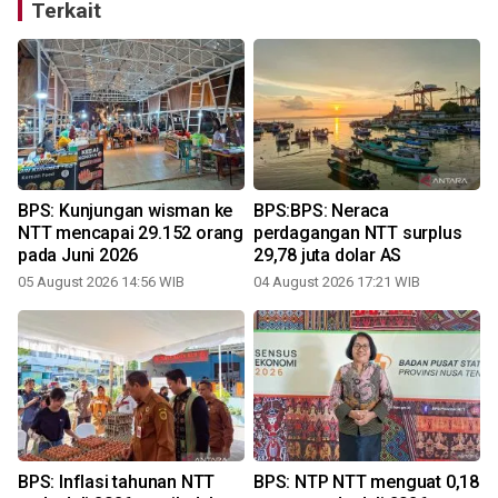
Terkait
BPS: Kunjungan wisman ke
BPS:BPS: Neraca
NTT mencapai 29.152 orang
perdagangan NTT surplus
pada Juni 2026
29,78 juta dolar AS
05 August 2026 14:56 WIB
04 August 2026 17:21 WIB
0
i
BPS: Inflasi tahunan NTT
BPS: NTP NTT menguat 0,18