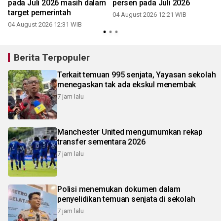
pada Juli 2026 masih dalam
persen pada Juli 2026
target pemerintah
04 August 2026 12:21 WIB
04 August 2026 12:31 WIB
0
Berita Terpopuler
Terkait temuan 995 senjata, Yayasan sekolah
menegaskan tak ada ekskul menembak
7 jam lalu
Manchester United mengumumkan rekap
transfer sementara 2026
7 jam lalu
Polisi menemukan dokumen dalam
penyelidikan temuan senjata di sekolah
7 jam lalu