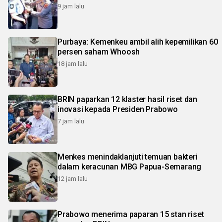
9 jam lalu
Purbaya: Kemenkeu ambil alih kepemilikan 60
persen saham Whoosh
18 jam lalu
BRIN paparkan 12 klaster hasil riset dan
inovasi kepada Presiden Prabowo
7 jam lalu
Menkes menindaklanjuti temuan bakteri
dalam keracunan MBG Papua-Semarang
12 jam lalu
Prabowo menerima paparan 15 stan riset