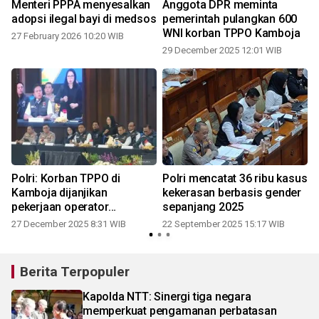
Menteri PPPA menyesalkan
Anggota DPR meminta
adopsi ilegal bayi di medsos
pemerintah pulangkan 600
WNI korban TPPO Kamboja
27 February 2026 10:20 WIB
29 December 2025 12:01 WIB
Polri: Korban TPPO di
Polri mencatat 36 ribu kasus
Kamboja dijanjikan
kekerasan berbasis gender
pekerjaan operator
sepanjang 2025
komputer
27 December 2025 8:31 WIB
22 September 2025 15:17 WIB
Berita Terpopuler
Kapolda NTT: Sinergi tiga negara
memperkuat pengamanan perbatasan