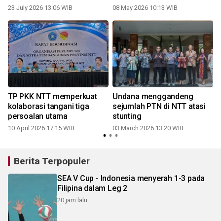
stunting
NTT
23 July 2026 13:06 WIB
08 May 2026 10:13 WIB
TP PKK NTT memperkuat
Undana menggandeng
kolaborasi tangani tiga
sejumlah PTN di NTT atasi
persoalan utama
stunting
10 April 2026 17:15 WIB
03 March 2026 13:20 WIB
Berita Terpopuler
SEA V Cup - Indonesia menyerah 1-3 pada
Filipina dalam Leg 2
20 jam lalu