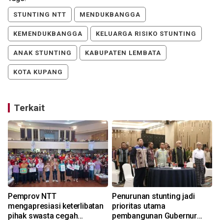
STUNTING NTT
MENDUKBANGGA
KEMENDUKBANGGA
KELUARGA RISIKO STUNTING
ANAK STUNTING
KABUPATEN LEMBATA
KOTA KUPANG
Terkait
Pemprov NTT
Penurunan stunting jadi
mengapresiasi keterlibatan
prioritas utama
pihak swasta cegah
pembangunan Gubernur