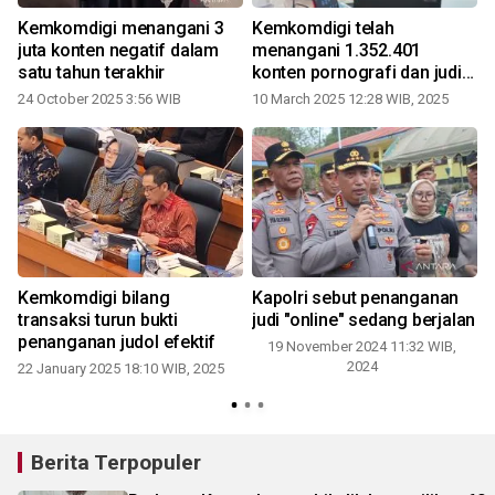
Kemkomdigi menangani 3
Kemkomdigi telah
juta konten negatif dalam
menangani 1.352.401
satu tahun terakhir
konten pornografi dan judi
online
24 October 2025 3:56 WIB
10 March 2025 12:28 WIB, 2025
Kemkomdigi bilang
Kapolri sebut penanganan
transaksi turun bukti
judi "online" sedang berjalan
penanganan judol efektif
19 November 2024 11:32 WIB,
2024
22 January 2025 18:10 WIB, 2025
Berita Terpopuler