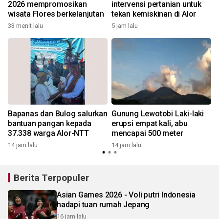
2026 mempromosikan
intervensi pertanian untuk
wisata Flores berkelanjutan
tekan kemiskinan di Alor
2
33 menit lalu
5 jam lalu
Bapanas dan Bulog salurkan
Gunung Lewotobi Laki-laki
bantuan pangan kepada
erupsi empat kali, abu
37.338 warga Alor-NTT
mencapai 500 meter
14 jam lalu
14 jam lalu
Berita Terpopuler
Asian Games 2026 - Voli putri Indonesia
hadapi tuan rumah Jepang
16 jam lalu