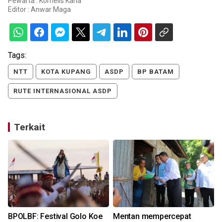
Pewarta : Kornelis Kaha
Editor :
Anwar Maga
Tags:
NTT
KOTA KUPANG
ASDP
BP BATAM
RUTE INTERNASIONAL ASDP
Terkait
BPOLBF: Festival Golo Koe
Mentan mempercepat