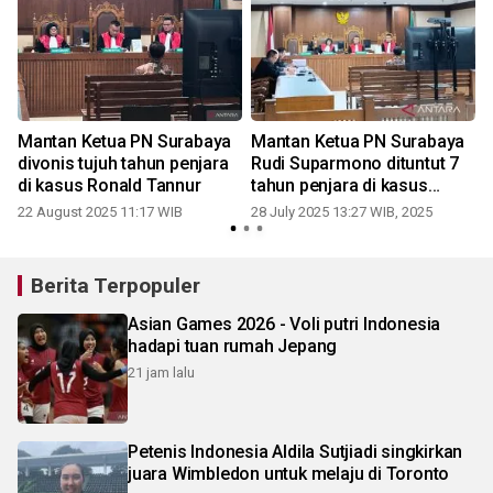
Mantan Ketua PN Surabaya
Mantan Ketua PN Surabaya
divonis tujuh tahun penjara
Rudi Suparmono dituntut 7
di kasus Ronald Tannur
tahun penjara di kasus
Ronald Tannur
22 August 2025 11:17 WIB
28 July 2025 13:27 WIB, 2025
2
Berita Terpopuler
Asian Games 2026 - Voli putri Indonesia
hadapi tuan rumah Jepang
21 jam lalu
Petenis Indonesia Aldila Sutjiadi singkirkan
juara Wimbledon untuk melaju di Toronto