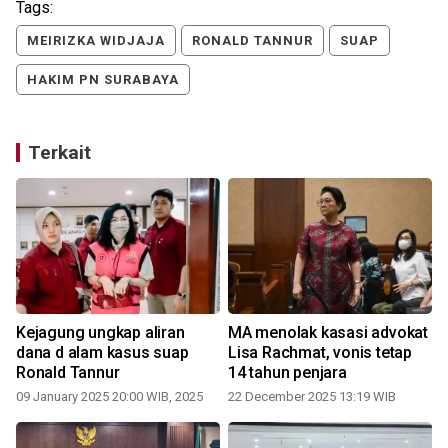
Tags:
MEIRIZKA WIDJAJA
RONALD TANNUR
SUAP
HAKIM PN SURABAYA
Terkait
Kejagung ungkap aliran
MA menolak kasasi advokat
dana d alam kasus suap
Lisa Rachmat, vonis tetap
Ronald Tannur
14 tahun penjara
09 January 2025 20:00 WIB, 2025
22 December 2025 13:19 WIB