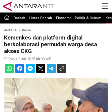
Daerah
Lintas Daerah
Ekonomi
Politik & Hukum
Kes
ANTARA
Kesra
Kemenkes dan platform digital
berkolaborasi permudah warga desa
akses CKG
Rabu, 2 Juli 2025 08:38 WIB