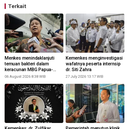
Terkait
Menkes menindaklanjuti
Kemenkes menginvestigasi
temuan bakteri dalam
wafatnya peserta internsip
keracunan MBG Papua-
dr. Siti Zahra
Semarang
06 August 2026 8:38 WIB
27 July 2026 13:17 WIB
N
Kemenkes: dr. Zulfikar
Pemerintah menutup klinik