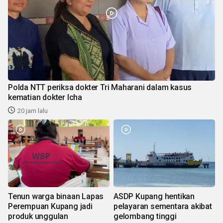
Polda NTT periksa dokter Tri Maharani dalam kasus
kematian dokter Icha
20 jam lalu
Tenun warga binaan Lapas
ASDP Kupang hentikan
Perempuan Kupang jadi
pelayaran sementara akibat
produk unggulan
gelombang tinggi