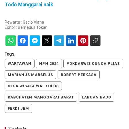
Todo Manggarai naik
Pewarta : Gecio Viana
Editor :
Bernadus Tokan
Tags:
WARTAWAN
HPN 2024
POKDARWIS CUNCA PLIAS
MARIANUS MARSELUS
ROBERT PERKASA
DESA WISATA WAE LOLOS
KABUPATEN MANGGARAI BARAT
LABUAN BAJO
FERDI JEM