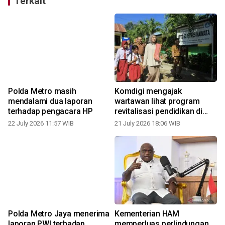
Terkait
Polda Metro masih
Komdigi mengajak
mendalami dua laporan
wartawan lihat program
terhadap pengacara HP
revitalisasi pendidikan di
NTT
22 July 2026 11:57 WIB
21 July 2026 18:06 WIB
1
Polda Metro Jaya menerima
Kementerian HAM
laporan PWI terhadap
memperluas perlindungan